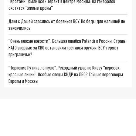
"Кротами" были все? Теракт в центре Москвы: На генералов
охотятся "живые дроны"
Даня с Дашей спаслись от боевиков ВСУ. Но беды для малышей не
закончились
"Очень плохие новости": Большая ошибка Palantir в России. Страны
НАТО впервые за СВО остановили поставки оружия. ВСУ теряют
приграничье?
"Терпение Путина лопнуло". Рекордный удар по Киеву "пересёк
красные линии". Особые спецы КНДР на ЛБС? Тайные переговоры
Европы и Москвы