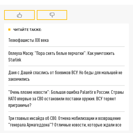
ЧИТАЙТЕ ТАКЖЕ:
Технофашисты XXI века
Оплеуха Маску. "Пора снять белые перчатки": Как уничтожить
Starlink
Даня с Дашей спаслись от боевиков ВСУ. Но беды для малышей не
закончились
"Очень плохие новости": Большая ошибка Palantir в России. Страны
НАТО впервые за СВО остановили поставки оружия. ВСУ теряют
приграничье?
Три главных инсайда об СВО. Отмена мобилизации и возвращение
"генерала Армагеддона"? Отличные новости, которые ждали все