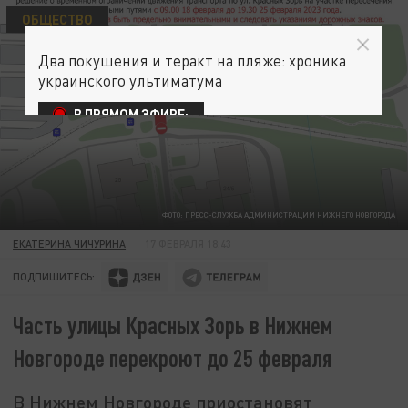
ОБЩЕСТВО
Два покушения и теракт на пляже: хроника
украинского ультиматума
В ПРЯМОМ ЭФИРЕ:
ФОТО: ПРЕСС-СЛУЖБА АДМИНИСТРАЦИИ НИЖНЕГО НОВГОРОДА
ЕКАТЕРИНА ЧИЧУРИНА
17 ФЕВРАЛЯ 18:43
ПОДПИШИТЕСЬ:
Часть улицы Красных Зорь в Нижнем
Новгороде перекроют до 25 февраля
В Нижнем Новгороде приостановят