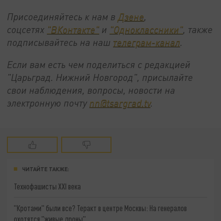
Присоединяйтесь к нам в
Дзене
,
соцсетях
"ВКонтакте"
и
"Одноклассники"
,
также
подписывайтесь на
наш
телеграм-канал
.
Если вам есть чем поделиться с редакцией
"Царьград. Нижний Новгород", присылайте
свои наблюдения, вопросы, новости на
электронную почту
nn@tsargrad.tv
.
ЧИТАЙТЕ ТАКЖЕ:
Технофашисты XXI века
"Кротами" были все? Теракт в центре Москвы: На генералов
охотятся "живые дроны"