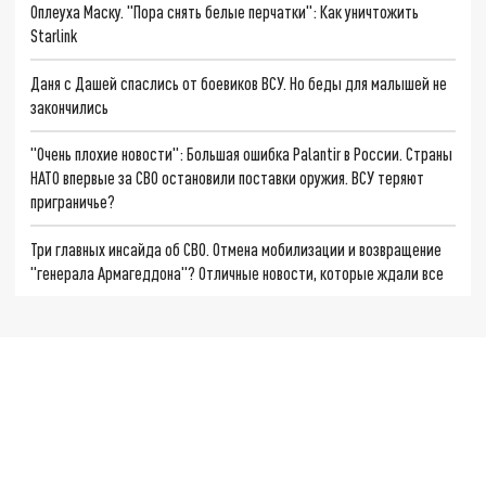
Оплеуха Маску. "Пора снять белые перчатки": Как уничтожить
Starlink
Даня с Дашей спаслись от боевиков ВСУ. Но беды для малышей не
закончились
"Очень плохие новости": Большая ошибка Palantir в России. Страны
НАТО впервые за СВО остановили поставки оружия. ВСУ теряют
приграничье?
Три главных инсайда об СВО. Отмена мобилизации и возвращение
"генерала Армагеддона"? Отличные новости, которые ждали все