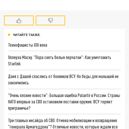
ЧИТАЙТЕ ТАКЖЕ:
Технофашисты XXI века
Оплеуха Маску. "Пора снять белые перчатки": Как уничтожить
Starlink
Даня с Дашей спаслись от боевиков ВСУ. Но беды для малышей не
закончились
"Очень плохие новости": Большая ошибка Palantir в России. Страны
НАТО впервые за СВО остановили поставки оружия. ВСУ теряют
приграничье?
Три главных инсайда об СВО. Отмена мобилизации и возвращение
"генерала Армагеддона"? Отличные новости, которые ждали все