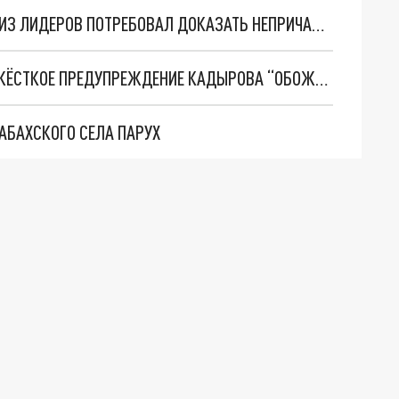
В ЕС НЕ ПОВЕРИЛИ ПОСТАНОВКЕ В БУЧЕ. ОДИН ИЗ ЛИДЕРОВ ПОТРЕБОВАЛ ДОКАЗАТЬ НЕПРИЧАСТНОСТЬ КИЕВА
"РОССИЯ НЕ БУДЕТ ПОКОРНО НАБЛЮДАТЬ!”: ЖЁСТКОЕ ПРЕДУПРЕЖДЕНИЕ КАДЫРОВА “ОБОЖАТЕЛЯМ ФАШИЗМА”
АБАХСКОГО СЕЛА ПАРУХ