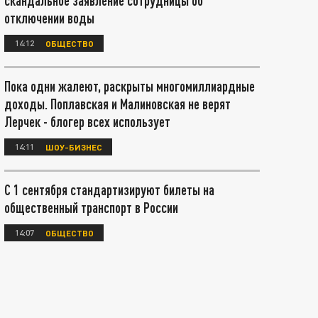
скандальное заявление сотрудницы об
отключении воды
14:12
ОБЩЕСТВО
Пока одни жалеют, раскрыты многомиллиардные
доходы. Поплавская и Малиновская не верят
Лерчек - блогер всех использует
14:11
ШОУ-БИЗНЕС
С 1 сентября стандартизируют билеты на
общественный транспорт в России
14:07
ОБЩЕСТВО