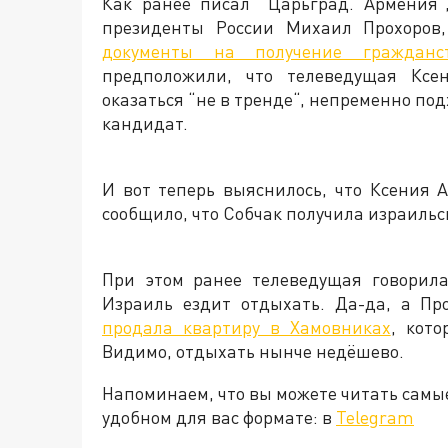
Как ранее писал ”Царьград. Армения“
президенты России Михаил Прохоров
документы на получение гражданс
предположили, что телеведущая Ксен
оказаться “не в тренде“, непременно под
кандидат.
И вот теперь выяснилось, что Ксения 
сообщило, что Собчак получила израильс
При этом ранее телеведущая говорила
Израиль ездит отдыхать. Да-да, а Пр
продала квартиру в Хамовниках
, кот
Видимо, отдыхать нынче недёшево.
Напоминаем, что вы можете читать самы
удобном для вас формате: в
Telegram