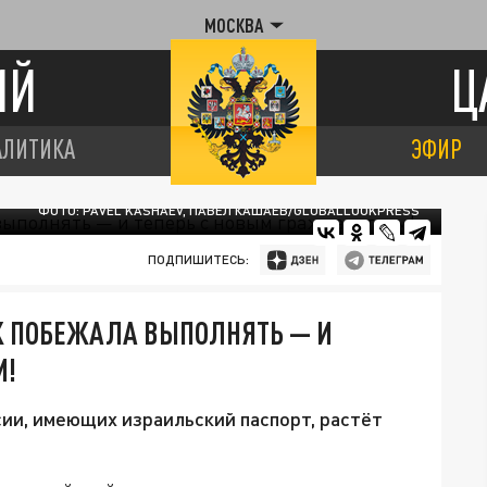
МОСКВА
ИЙ
Ц
АЛИТИКА
ЭФИР
ФОТО: PAVEL KASHAEV, ПАВЕЛ КАШАЕВ/GLOBALLOOKPRESS
ПОДПИШИТЕСЬ:
К ПОБЕЖАЛА ВЫПОЛНЯТЬ — И
М!
ии, имеющих израильский паспорт, растёт