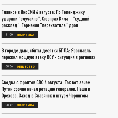
Главное в ИноСМИ 6 августа: По Геленджику
ударили "случайно". Сюрприз Кима – "худший
расклад". Германия "перехватила" дрон
11:00
ПОЛИТИКА
В городе дым, сбиты десятки БПЛА: Ярославль
пережил мощную атаку ВСУ - ситуация в регионах
08:56
ОБЩЕСТВО
Сводка с фронтов СВО 6 августа: Так вот зачем
Путин срочно начал ротацию генералов. Наши в
Орехове. Заход в Славянск и штурм Чернигова
08:47
ПОЛИТИКА