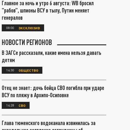
Главное за ночь и утро 6 августа: WB бросил
"рабов", шпионы ВСУ в тылу, Путин меняет
генералов
08:00
ЭКСКЛЮЗИВ
НОВОСТИ РЕГИОНОВ
В ЗАГСе рассказали, какие имена нельзя давать
детям
14:30
ОБЩЕСТВО
Отец не знает: дочь бойца СВО погибла при ударе
ВСУ по пляжу в Архипо-Осиповке
14:28
СВО
Глава тюменского водоканала извинилась за