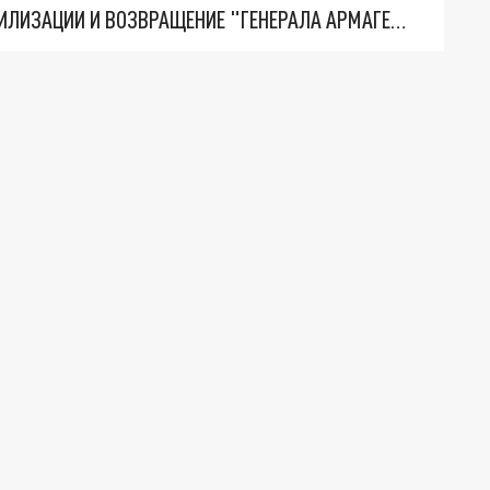
ТРИ ГЛАВНЫХ ИНСАЙДА ОБ СВО. ОТМЕНА МОБИЛИЗАЦИИ И ВОЗВРАЩЕНИЕ "ГЕНЕРАЛА АРМАГЕДДОНА"? ОТЛИЧНЫЕ НОВОСТИ, КОТОРЫЕ ЖДАЛИ ВСЕ