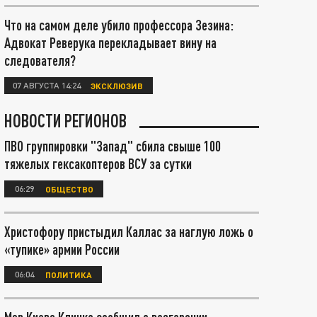
Что на самом деле убило профессора Зезина:
Адвокат Реверука перекладывает вину на
следователя?
07 АВГУСТА 14:24
ЭКСКЛЮЗИВ
НОВОСТИ РЕГИОНОВ
ПВО группировки "Запад" сбила свыше 100
тяжелых гексакоптеров ВСУ за сутки
06:29
ОБЩЕСТВО
Христофору пристыдил Каллас за наглую ложь о
«тупике» армии России
06:04
ПОЛИТИКА