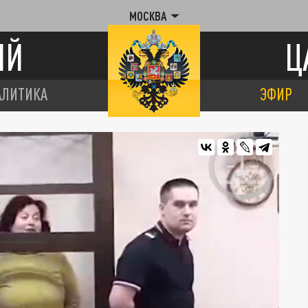
МОСКВА
ИЙ
Ц
АЛИТИКА
ЭФИР