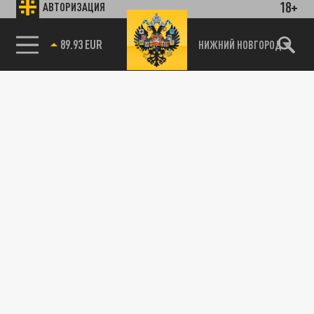
18+
АВТОРИЗАЦИЯ
89.93 EUR
НИЖНИЙ НОВГОРОД
115093, г. Москва, переулок Партийный,
д.1, к.57, стр.3, эт.1, пом.I, ком.45
Тел.:
+7 (495) 374-77-73
info@tsargrad.tv