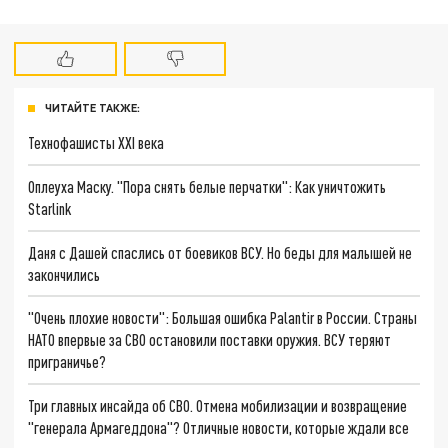
ЧИТАЙТЕ ТАКЖЕ:
Технофашисты XXI века
Оплеуха Маску. "Пора снять белые перчатки": Как уничтожить
Starlink
Даня с Дашей спаслись от боевиков ВСУ. Но беды для малышей не
закончились
"Очень плохие новости": Большая ошибка Palantir в России. Страны
НАТО впервые за СВО остановили поставки оружия. ВСУ теряют
приграничье?
Три главных инсайда об СВО. Отмена мобилизации и возвращение
"генерала Армагеддона"? Отличные новости, которые ждали все