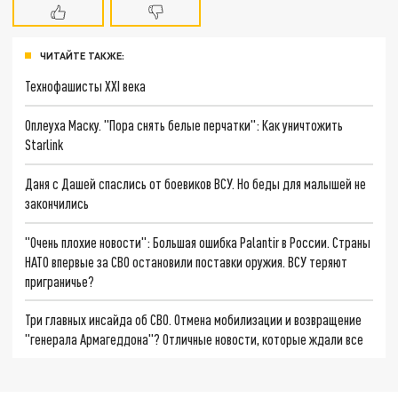
ЧИТАЙТЕ ТАКЖЕ:
Технофашисты XXI века
Оплеуха Маску. "Пора снять белые перчатки": Как уничтожить
Starlink
Даня с Дашей спаслись от боевиков ВСУ. Но беды для малышей не
закончились
"Очень плохие новости": Большая ошибка Palantir в России. Страны
НАТО впервые за СВО остановили поставки оружия. ВСУ теряют
приграничье?
Три главных инсайда об СВО. Отмена мобилизации и возвращение
"генерала Армагеддона"? Отличные новости, которые ждали все