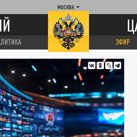
МОСКВА
ИЙ
Ц
АЛИТИКА
ЭФИР