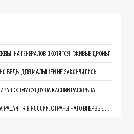
ОСКВЫ: НА ГЕНЕРАЛОВ ОХОТЯТСЯ "ЖИВЫЕ ДРОНЫ"
. НО БЕДЫ ДЛЯ МАЛЫШЕЙ НЕ ЗАКОНЧИЛИСЬ
О ИРАНСКОМУ СУДНУ НА КАСПИИ РАСКРЫТА
"ОЧЕНЬ ПЛОХИЕ НОВОСТИ": БОЛЬШАЯ ОШИБКА PALANTIR В РОССИИ. СТРАНЫ НАТО ВПЕРВЫЕ ЗА СВО ОСТАНОВИЛИ ПОСТАВКИ ОРУЖИЯ. ВСУ ТЕРЯЮТ ПРИГРАНИЧЬЕ?