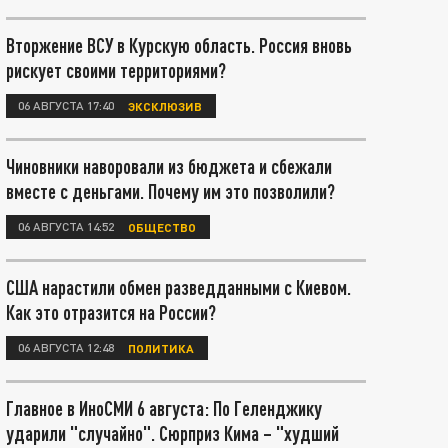
Вторжение ВСУ в Курскую область. Россия вновь
рискует своими территориями?
06 АВГУСТА 17:40
ЭКСКЛЮЗИВ
Чиновники наворовали из бюджета и сбежали
вместе с деньгами. Почему им это позволили?
06 АВГУСТА 14:52
ОБЩЕСТВО
США нарастили обмен разведданными с Киевом.
Как это отразится на России?
06 АВГУСТА 12:48
ПОЛИТИКА
Главное в ИноСМИ 6 августа: По Геленджику
ударили "случайно". Сюрприз Кима – "худший