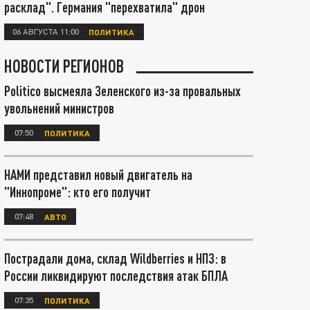
расклад". Германия "перехватила" дрон
06 АВГУСТА 11:00
ПОЛИТИКА
НОВОСТИ РЕГИОНОВ
Politico высмеяла Зеленского из-за провальных
увольнений министров
07:50
ПОЛИТИКА
НАМИ представил новый двигатель на
"Иннопроме": кто его получит
07:48
АВТО
Пострадали дома, склад Wildberries и НПЗ: в
России ликвидируют последствия атак БПЛА
07:35
ПОЛИТИКА