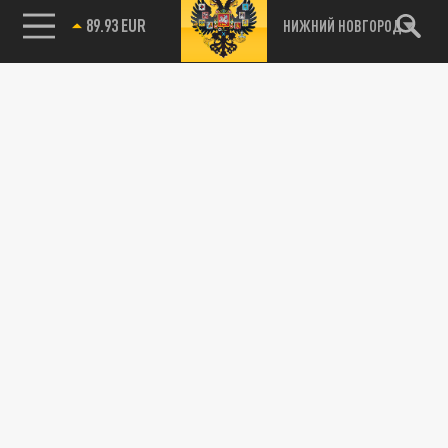
89.93 EUR
НИЖНИЙ НОВГОРОД
115093, г. Москва, переулок Партийный,
д.1, к.57, стр.3, эт.1, пом.I, ком.45
Тел.:
+7 (495) 374-77-73
info@tsargrad.tv
Адрес для пресс-релизов
press@tsargrad.tv