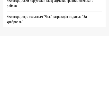
Нижегородский мэр уволил главу администрации Ленинского
района
Нижегородец с позывным "Чиж" награждён медалью "За
храбрость"