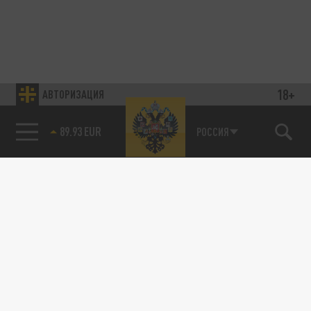
18+
АВТОРИЗАЦИЯ
89.93 EUR
РОССИЯ