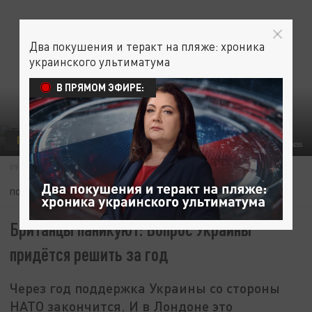
Два покушения и теракт на пляже: хроника
украинского ультиматума
В ПРЯМОМ ЭФИРЕ:
ПОЛИТИКА
УКРАИНА
THOMAS TRUTSCHEL/PHOTOTHEK/GLOBALLOOKPRESS
09 ИЮЛЯ 10:48
ПОДПИШИТЕСЬ:
Британцы паникуют: Вопрос Украины
придётся решить за год
Через год поддержка Украины со стороны
НАТО закончится. И в Лондоне это