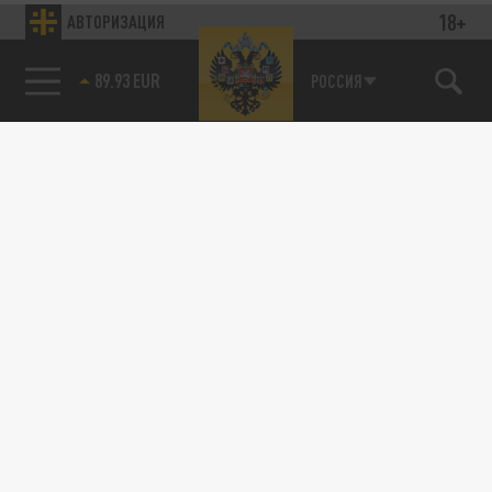
18+
АВТОРИЗАЦИЯ
89.93 EUR
РОССИЯ