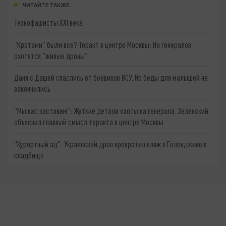
ЧИТАЙТЕ ТАКЖЕ:
Технофашисты XXI века
"Кротами" были все? Теракт в центре Москвы: На генералов
охотятся "живые дроны"
Даня с Дашей спаслись от боевиков ВСУ. Но беды для малышей не
закончились
"Мы вас заставим": Жуткие детали охоты на генерала. Зеленский
объяснил главный смысл теракта в центре Москвы
"Курортный ад": Украинский дрон превратил пляж в Геленджике в
кладбище