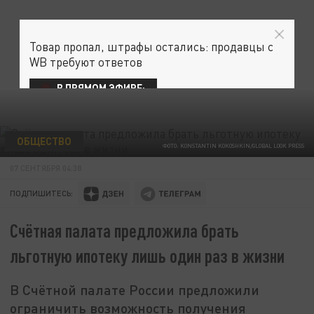
Товар пропал, штрафы остались: продавцы с
WB требуют ответов
В ПРЯМОМ ЭФИРЕ:
ОБЩЕСТВО
ФОТО: KONSTANTIN KOKOSHKIN/GLOBAL LOOK PRESS
07 СЕНТЯБРЯ 04:38
ПОДПИШИТЕСЬ:
Счётная палата предложила брать
льготную ипотеку лишь один раз в жизни
В Счётной палате России предложили
ограничить возможность получения