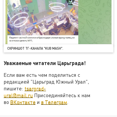
СКРИНШОТ ТГ-КАНАЛА "KUB MASH".
Уважаемые читатели Царьграда!
Если вам есть чем поделиться с
редакцией "Царьград Южный Урал",
пишите:
tsargrad-
ural@mail.ru
Присоединяйтесь к нам
во
ВКонтакте
и
в Телеграм
.