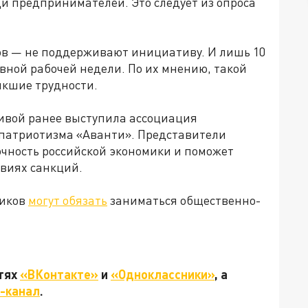
и предпринимателей. Это следует из опроса
в — не поддерживают инициативу. И лишь 10
ной рабочей недели. По их мнению, такой
икшие трудности.
ивой ранее выступила ассоциация
патриотизма «Аванти». Представители
очность российской экономики и поможет
овиях санкций.
ников
могут обязать
заниматься общественно-
етях
«ВКонтакте»
и
«Одноклассники»
, а
-канал
.