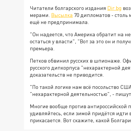
Читатели болгарского издания
Dir.bg
воз
мерами.
Высылка
70 дипломатов - столь
ещё не предпринимала.
"Он надеется, что Америка обратит на не
остаться у власти", "Вот за это он и пол
премьера.
Петков обвинил русских в шпионаже. О
русского дипкорпуса "нехарактерной дея
доказательств не приводится.
"По такой логике нам всё посольство СШ
"нехарактерной деятельностью", - пишут
Многие вообще против антироссийской п
удивляйтесь, если зимой придётся идти в
прикасается. Вот скажите, какой Болгар