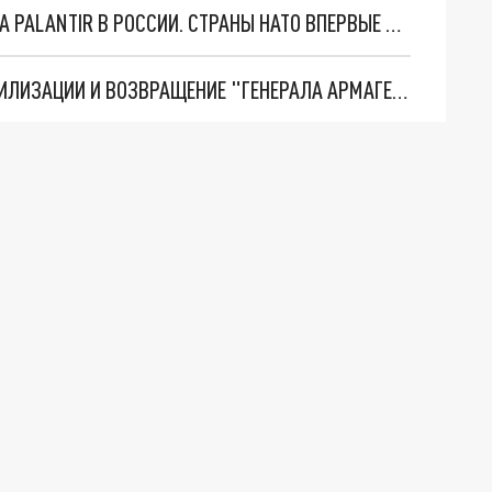
"ОЧЕНЬ ПЛОХИЕ НОВОСТИ": БОЛЬШАЯ ОШИБКА PALANTIR В РОССИИ. СТРАНЫ НАТО ВПЕРВЫЕ ЗА СВО ОСТАНОВИЛИ ПОСТАВКИ ОРУЖИЯ. ВСУ ТЕРЯЮТ ПРИГРАНИЧЬЕ?
ТРИ ГЛАВНЫХ ИНСАЙДА ОБ СВО. ОТМЕНА МОБИЛИЗАЦИИ И ВОЗВРАЩЕНИЕ "ГЕНЕРАЛА АРМАГЕДДОНА"? ОТЛИЧНЫЕ НОВОСТИ, КОТОРЫЕ ЖДАЛИ ВСЕ