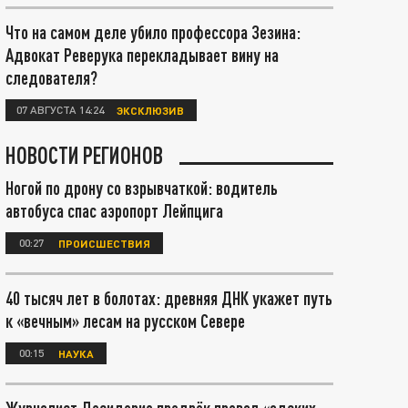
Что на самом деле убило профессора Зезина:
Адвокат Реверука перекладывает вину на
следователя?
07 АВГУСТА 14:24
ЭКСКЛЮЗИВ
НОВОСТИ РЕГИОНОВ
Ногой по дрону со взрывчаткой: водитель
автобуса спас аэропорт Лейпцига
00:27
ПРОИСШЕСТВИЯ
40 тысяч лет в болотах: древняя ДНК укажет путь
к «вечным» лесам на русском Севере
00:15
НАУКА