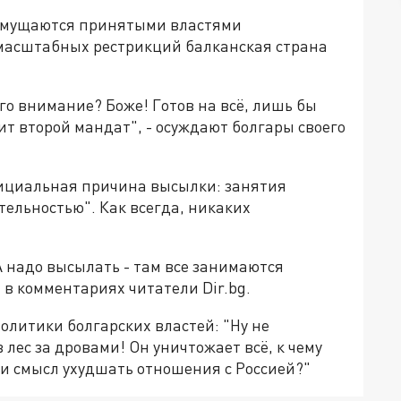
мущаются принятыми властями
 масштабных рестрикций балканская страна
го внимание? Боже! Готов на всё, лишь бы
учит второй мандат", - осуждают болгары своего
фициальная причина высылки: занятия
тельностью". Как всегда, никаких
А надо высылать - там все занимаются
 в комментариях читатели Dir.bg.
олитики болгарских властей: "Ну не
 лес за дровами! Он уничтожает всё, к чему
ии смысл ухудшать отношения с Россией?"