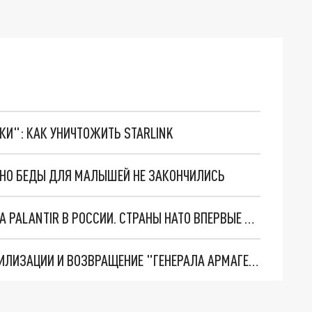
ТКИ": КАК УНИЧТОЖИТЬ STARLINK
. НО БЕДЫ ДЛЯ МАЛЫШЕЙ НЕ ЗАКОНЧИЛИСЬ
"ОЧЕНЬ ПЛОХИЕ НОВОСТИ": БОЛЬШАЯ ОШИБКА PALANTIR В РОССИИ. СТРАНЫ НАТО ВПЕРВЫЕ ЗА СВО ОСТАНОВИЛИ ПОСТАВКИ ОРУЖИЯ. ВСУ ТЕРЯЮТ ПРИГРАНИЧЬЕ?
ТРИ ГЛАВНЫХ ИНСАЙДА ОБ СВО. ОТМЕНА МОБИЛИЗАЦИИ И ВОЗВРАЩЕНИЕ "ГЕНЕРАЛА АРМАГЕДДОНА"? ОТЛИЧНЫЕ НОВОСТИ, КОТОРЫЕ ЖДАЛИ ВСЕ