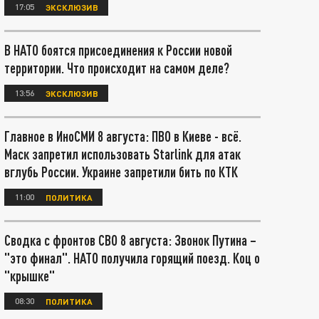
17:05
ЭКСКЛЮЗИВ
В НАТО боятся присоединения к России новой
территории. Что происходит на самом деле?
13:56
ЭКСКЛЮЗИВ
Главное в ИноСМИ 8 августа: ПВО в Киеве - всё.
Маск запретил использовать Starlink для атак
вглубь России. Украине запретили бить по КТК
11:00
ПОЛИТИКА
Сводка с фронтов СВО 8 августа: Звонок Путина –
"это финал". НАТО получила горящий поезд. Коц о
"крышке"
08:30
ПОЛИТИКА