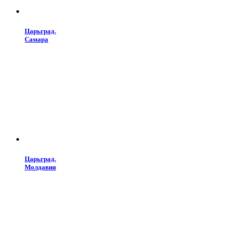
Царьград.
Самара
Царьград.
Молдавия