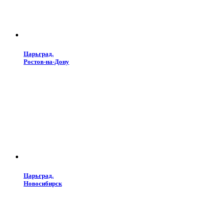
Царьград.
Ростов-на-Дону
Царьград.
Новосибирск