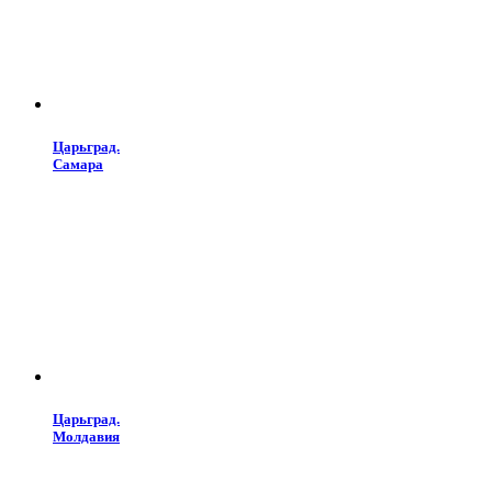
Царьград.
Самара
Царьград.
Молдавия