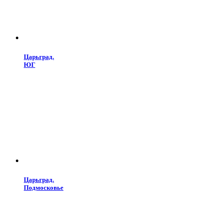
Царьград.
ЮГ
Царьград.
Подмосковье