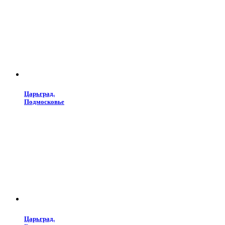
Царьград.
Подмосковье
Царьград.