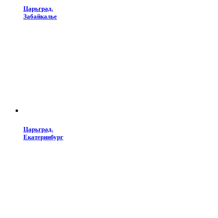
Царьград.
Забайкалье
Царьград.
Екатеринбург