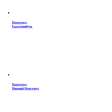
Царьград.
Екатеринбург
Царьград.
Нижний Новгород