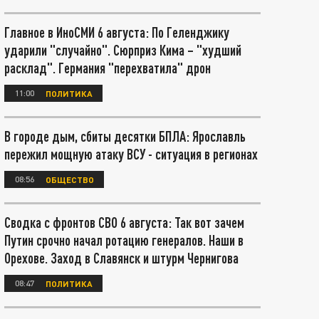
Главное в ИноСМИ 6 августа: По Геленджику
ударили "случайно". Сюрприз Кима – "худший
расклад". Германия "перехватила" дрон
11:00
ПОЛИТИКА
В городе дым, сбиты десятки БПЛА: Ярославль
пережил мощную атаку ВСУ - ситуация в регионах
08:56
ОБЩЕСТВО
Сводка с фронтов СВО 6 августа: Так вот зачем
Путин срочно начал ротацию генералов. Наши в
Орехове. Заход в Славянск и штурм Чернигова
08:47
ПОЛИТИКА