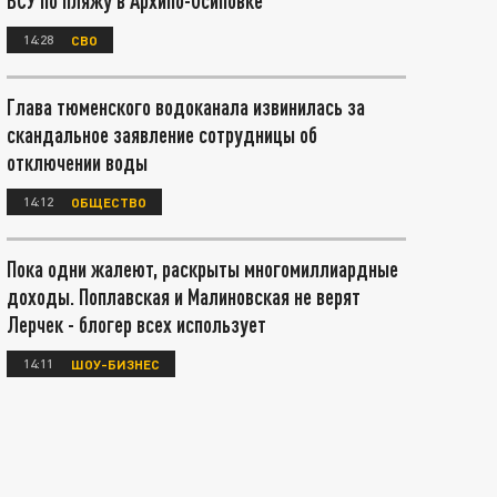
ВСУ по пляжу в Архипо-Осиповке
14:28
СВО
Глава тюменского водоканала извинилась за
скандальное заявление сотрудницы об
отключении воды
14:12
ОБЩЕСТВО
Пока одни жалеют, раскрыты многомиллиардные
доходы. Поплавская и Малиновская не верят
Лерчек - блогер всех использует
14:11
ШОУ-БИЗНЕС