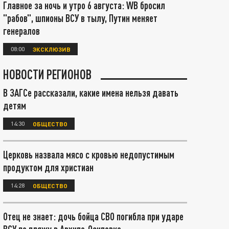
Главное за ночь и утро 6 августа: WB бросил
"рабов", шпионы ВСУ в тылу, Путин меняет
генералов
08:00
ЭКСКЛЮЗИВ
НОВОСТИ РЕГИОНОВ
В ЗАГСе рассказали, какие имена нельзя давать
детям
14:30
ОБЩЕСТВО
Церковь назвала мясо с кровью недопустимым
продуктом для христиан
14:28
ОБЩЕСТВО
Отец не знает: дочь бойца СВО погибла при ударе