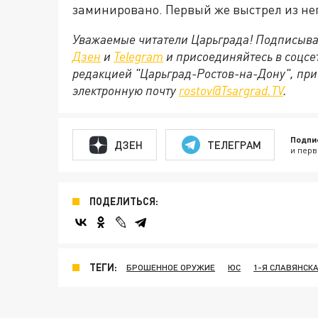
заминировано. Первый же выстрел из нег
Уважаемые читатели Царьграда! Подписыва
Дзен
и
Telegram
и присоединяйтесь в соцс
редакцией "Царьград-Ростов-на-Дону", при
электронную почту
rostov@Tsargrad.ТV
.
Подпи
ДЗЕН
ТЕЛЕГРАМ
и перв
ПОДЕЛИТЬСЯ:
ТЕГИ:
БРОШЕННОЕ ОРУЖИЕ
ЮС
1-Я СЛАВЯНСК