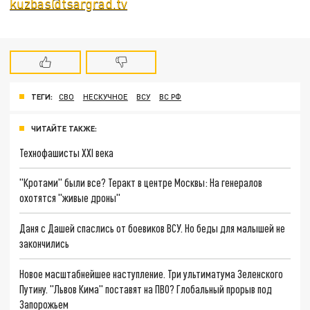
kuzbas@tsargrad.tv
ТЕГИ:
СВО
НЕСКУЧНОЕ
ВСУ
ВС РФ
ЧИТАЙТЕ ТАКЖЕ:
Технофашисты XXI века
"Кротами" были все? Теракт в центре Москвы: На генералов
охотятся "живые дроны"
Даня с Дашей спаслись от боевиков ВСУ. Но беды для малышей не
закончились
Новое масштабнейшее наступление. Три ультиматума Зеленского
Путину. "Львов Кима" поставят на ПВО? Глобальный прорыв под
Запорожьем