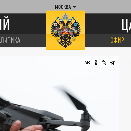
МОСКВА
ИЙ
Ц
АЛИТИКА
ЭФИР