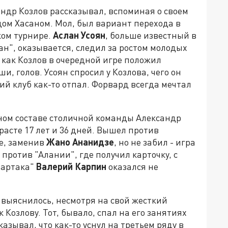
андр Козлов рассказывал, вспоминая о своем
ом Хасаном. Мол, был вариант перехода в
ком турнире.
Аслан Усоян
, больше известный в
ан", оказывается, следил за ростом молодых
 как Козлов в очередной игре положил
ши, голов. Усоян спросил у Козлова, чего он
ий клуб как-то отпал. Форвард всегда мечтал
ном составе столичной команды Александр
зрасте 17 лет и 36 дней. Вышел против
е, заменив
Жано
Ананидзе
, но не забил - игра
против "Алании", где получил карточку, с
партака"
Валерий Карпин
оказался не
 выяснилось, несмотря на свой жесткий
 Козлову. Тот, бывало, спал на его занятиях
казывал, что как-то уснул на третьем ряду в