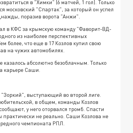
звратиться в "Химки" (6 матчей, 1 гол). Только
ся московский "Спартак", за который он успел
днажды, поразив ворота "Анжи".
рал в КФС за крымскую команду "Фаворит-ВД-
 одного из наиболее перспективных
Тем более, что еще в 17 Козлов купил свою
 прав на чужих автомобилях.
е казалось абсолютно безоблачным. Только
а карьере Саши.
 "Зоркий", выступающий во второй лиге.
любительской, в общем, команды Козлов
 сообщают, у него оторвался тромб. Спасти
ы практически не реально. Саши Козлова не
очередного чемпионата РПЛ.