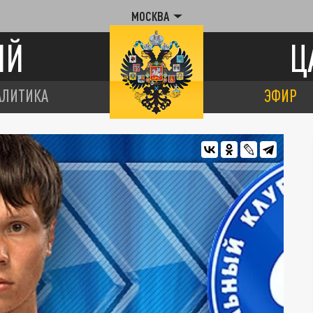
МОСКВА
ИЙ
Ц
АЛИТИКА
ЭФИР