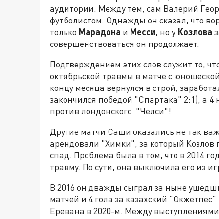
аудитории. Между тем, сам Валерий Гео
футболистом. Однажды он сказал, что вор
только
Марадона
и
Месси
, но у
Козлова
з
совершенствоваться он продолжает.
Подтверждением этих слов служит то, что
октябрьской травмы в матче с юношеско
концу месяца вернулся в строй, заработа
закончился победой "Спартака" 2:1), а 
против лондонского "Челси"!
Другие матчи Саши оказались не так важны
арендовали "Химки", за который Козлов 
спад. Проблема была в том, что в 2014 г
травму. По сути, она выключила его из иг
В 2016 он дважды сыграл за ныне ушедший
матчей и 4 гола за казахский "Окжетпес" в
Еревана в 2020-м. Между выступлениями 