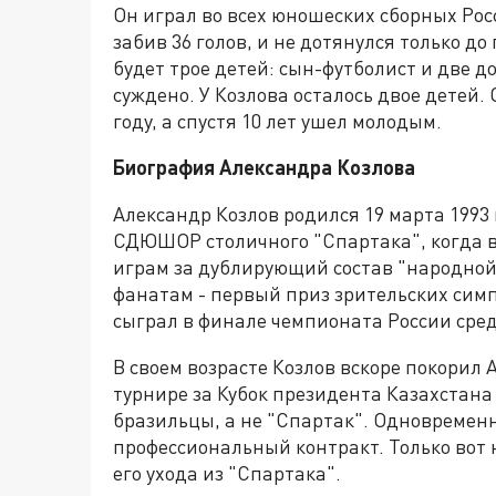
Он играл во всех юношеских сборных Росс
забив 36 голов, и не дотянулся только д
будет трое детей: сын-футболист и две д
суждено. У Козлова осталось двое детей.
году, а спустя 10 лет ушел молодым.
Биография Александра Козлова
Александр Козлов родился 19 марта 1993
СДЮШОР столичного "Спартака", когда в 
играм за дублирующий состав "народной
фанатам - первый приз зрительских симп
сыграл в финале чемпионата России сред
В своем возрасте Козлов вскоре покорил
турнире за Кубок президента Казахстана 
бразильцы, а не "Спартак". Одновремен
профессиональный контракт. Только вот 
его ухода из "Спартака".