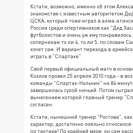
Кстати, возможно, именно об этом Алекс
знакомстве с известным авторитетом Дед
ЦСКА, который тоже играл в алма-атинс
России среди опертивников как "Дед Хас
футболистов и очень уж ему понравилось,
соперникам то ли 4, то ли 5, по словам Са
хочет сам. И вариант перехода в армейск
играть в "Спартаке".
Свой первый официальный матч в основ
Козлов провел 25 апреля 2010 года - в во
команды "Спартак-Нальчик" на 84 минут
завершилась сухой ничьей. Потом сыграл 
вынесением которой главный тренер "С
согласен.
Кстати, нынешний тренер "Ростова", как
характер, достаточно лояльно относился к
по тактике! По крайней мере, он сам расс