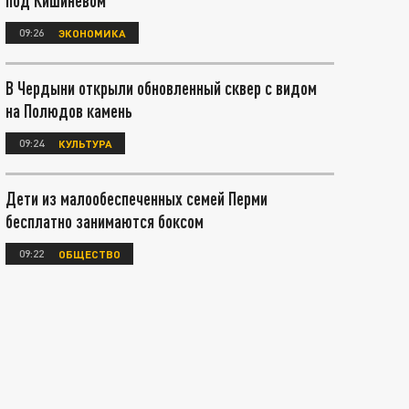
под Кишиневом
09:26
ЭКОНОМИКА
В Чердыни открыли обновленный сквер с видом
на Полюдов камень
09:24
КУЛЬТУРА
Дети из малообеспеченных семей Перми
бесплатно занимаются боксом
09:22
ОБЩЕСТВО