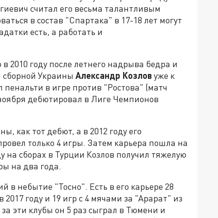
ргиевич считал его весьма талантливым
ваться в состав "Спартака" в 17-18 лет могут
адатки есть, а работать и
 в 2010 году после летнего надрыва бедра и
й сборной Украины
Александр Козлов
уже к
л пенальти в игре против "Ростова" (матч
4 ноября дебютировал в Лиге Чемпионов
, как тот дебют, а в 2012 году его
провел только 4 игры. Затем карьера пошла на
оду на сборах в Турции Козлов получил тяжелую
ры на два года.
 в небытие "Тосно". Есть в его карьере 28
 2017 году и 19 игр с 4 мячами за "Арарат" из
за эти клубы он 5 раз сыграл в Тюмени и