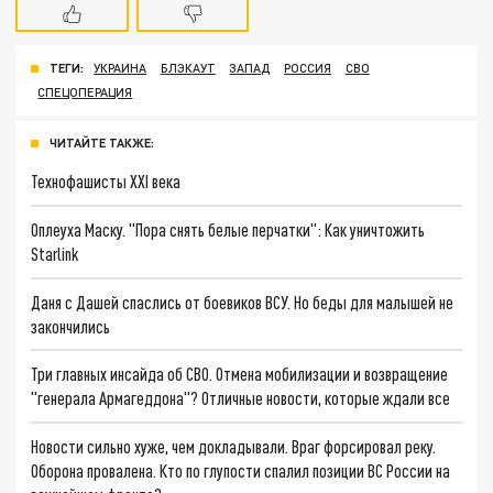
ТЕГИ:
УКРАИНА
БЛЭКАУТ
ЗАПАД
РОССИЯ
СВО
СПЕЦОПЕРАЦИЯ
ЧИТАЙТЕ ТАКЖЕ:
Технофашисты XXI века
Оплеуха Маску. "Пора снять белые перчатки": Как уничтожить
Starlink
Даня с Дашей спаслись от боевиков ВСУ. Но беды для малышей не
закончились
Три главных инсайда об СВО. Отмена мобилизации и возвращение
"генерала Армагеддона"? Отличные новости, которые ждали все
Новости сильно хуже, чем докладывали. Враг форсировал реку.
Оборона провалена. Кто по глупости спалил позиции ВС России на