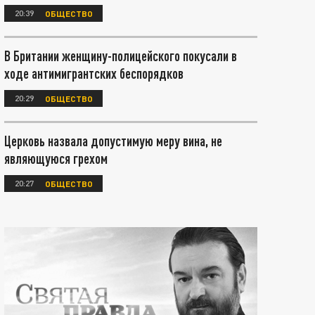
20:39
ОБЩЕСТВО
В Британии женщину-полицейского покусали в
ходе антимигрантских беспорядков
20:29
ОБЩЕСТВО
Церковь назвала допустимую меру вина, не
являющуюся грехом
20:27
ОБЩЕСТВО