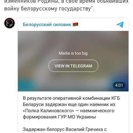
изменников Родины, в свое время объявивших
войну белорусскому государству".