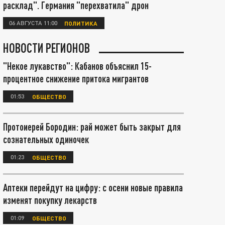
расклад". Германия "перехватила" дрон
06 АВГУСТА 11:00
ПОЛИТИКА
НОВОСТИ РЕГИОНОВ
"Некое лукавство": Кабанов объяснил 15-
процентное снижение притока мигрантов
01:53
ОБЩЕСТВО
Протоиерей Бородин: рай может быть закрыт для
сознательных одиночек
01:23
ОБЩЕСТВО
Аптеки перейдут на цифру: с осени новые правила
изменят покупку лекарств
01:09
ОБЩЕСТВО