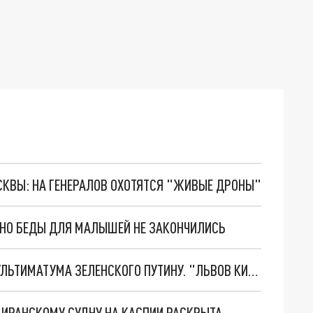
ОСКВЫ: НА ГЕНЕРАЛОВ ОХОТЯТСЯ "ЖИВЫЕ ДРОНЫ"
. НО БЕДЫ ДЛЯ МАЛЫШЕЙ НЕ ЗАКОНЧИЛИСЬ
НОВОЕ МАСШТАБНЕЙШЕЕ НАСТУПЛЕНИЕ. ТРИ УЛЬТИМАТУМА ЗЕЛЕНСКОГО ПУТИНУ. "ЛЬВОВ КИМА" ПОСТАВЯТ НА ПВО? ГЛОБАЛЬНЫЙ ПРОРЫВ ПОД ЗАПОРОЖЬЕМ
О ИРАНСКОМУ СУДНУ НА КАСПИИ РАСКРЫТА