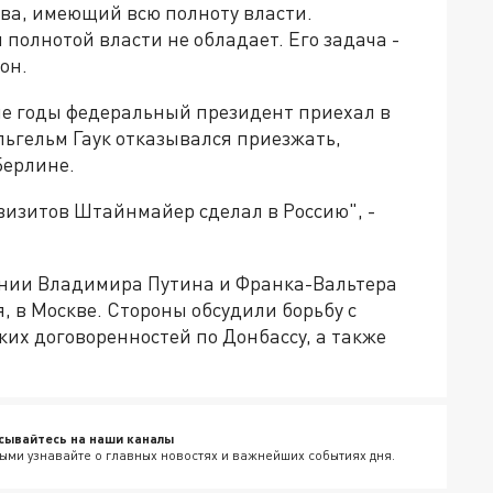
тва, имеющий всю полноту власти.
олнотой власти не обладает. Его задача -
он.
ие годы федеральный президент приехал в
ьгельм Гаук отказывался приезжать,
Берлине.
 визитов Штайнмайер сделал в Россию", -
ании Владимира Путина и Франка-Вальтера
, в Москве. Стороны обсудили борьбу с
их договоренностей по Донбассу, а также
сывайтесь на наши каналы
ыми узнавайте о главных новостях и важнейших событиях дня.