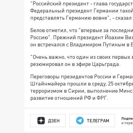
"Российский президент - глава государс
Федеральный президент Германии такой п
представлять Германию вовне", - сказал 
Белов отметил, что "впервые за последн
Россию". Прежний президент Йоахим Вил
он встречался с Владимиром Путиным в 
"Очень важно, что один из своих первых
резюмировал он в эфире Царьграда.
Переговоры президентов России и Герм
Штайнмайера прошли в среду, 25 октября
терроризмом в Сирии, выполнение Минск
развитие отношений РФ и ФРГ.
Подпи
ДЗЕН
ТЕЛЕГРАМ
и перв