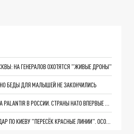
ОСКВЫ: НА ГЕНЕРАЛОВ ОХОТЯТСЯ "ЖИВЫЕ ДРОНЫ"
. НО БЕДЫ ДЛЯ МАЛЫШЕЙ НЕ ЗАКОНЧИЛИСЬ
"ОЧЕНЬ ПЛОХИЕ НОВОСТИ": БОЛЬШАЯ ОШИБКА PALANTIR В РОССИИ. СТРАНЫ НАТО ВПЕРВЫЕ ЗА СВО ОСТАНОВИЛИ ПОСТАВКИ ОРУЖИЯ. ВСУ ТЕРЯЮТ ПРИГРАНИЧЬЕ?
"ТЕРПЕНИЕ ПУТИНА ЛОПНУЛО". РЕКОРДНЫЙ УДАР ПО КИЕВУ "ПЕРЕСЁК КРАСНЫЕ ЛИНИИ". ОСОБЫЕ СПЕЦЫ КНДР НА ЛБС? ТАЙНЫЕ ПЕРЕГОВОРЫ ЕВРОПЫ И МОСКВЫ