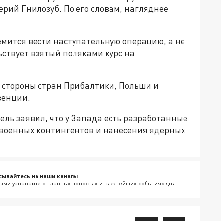
рий Гнилозуб. По его словам, нагляднее
емится вести наступательную операцию, а не
ьствует взятый поляками курс на
со стороны стран Прибалтики, Польши и
венции.
ель заявил, что у Запада есть разработанные
 военных контингентов и нанесения ядерных
сывайтесь на наши каналы
ыми узнавайте о главных новостях и важнейших событиях дня.