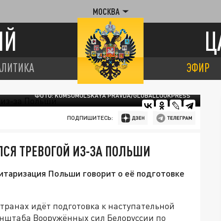
МОСКВА
ИЙ
Ц
АЛИТИКА
ЭФИР
ФОТО: KOMSOMOLSKAYA PRAVDA/GLOBALLOOKPRESS
ПОДПИШИТЕСЬ:
СЯ ТРЕВОГОЙ ИЗ-ЗА ПОЛЬШИ
литаризация Польши говорит о её подготовке
странах идёт подготовка к наступательной
енштаба Вооружённых сил Белоруссии по