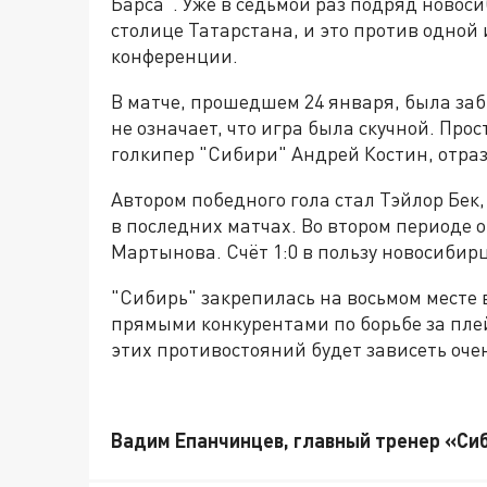
Барса". Уже в седьмой раз подряд новос
столице Татарстана, и это против одной
конференции.
В матче, прошедшем 24 января, была заб
не означает, что игра была скучной. Про
голкипер "Сибири" Андрей Костин, отраз
Автором победного гола стал Тэйлор Бе
в последних матчах. Во втором периоде 
Мартынова. Счёт 1:0 в пользу новосибирц
"Сибирь" закрепилась на восьмом месте 
прямыми конкурентами по борьбе за плей
этих противостояний будет зависеть оче
Вадим Епанчинцев, главный тренер «Си