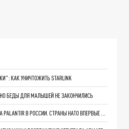
ТКИ": КАК УНИЧТОЖИТЬ STARLINK
. НО БЕДЫ ДЛЯ МАЛЫШЕЙ НЕ ЗАКОНЧИЛИСЬ
"ОЧЕНЬ ПЛОХИЕ НОВОСТИ": БОЛЬШАЯ ОШИБКА PALANTIR В РОССИИ. СТРАНЫ НАТО ВПЕРВЫЕ ЗА СВО ОСТАНОВИЛИ ПОСТАВКИ ОРУЖИЯ. ВСУ ТЕРЯЮТ ПРИГРАНИЧЬЕ?