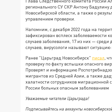
Глава Следственного комитета России Ал
регионального СУ СКР Антону Бадулину 
Новосибирской области, а также о резу
управлением проверки.
Напомним, с декабря 2022 года на терри
зафиксирован всплеск заболеваемости к
случаев заболевания, 17 из них — среди 
случаев, вирусологи называют ситуацию
Ранее "Царьград Новосибирск"
писал
, ч
проверку по факту вспышки опасного вир
Проверят и информацию Роспотребнадзор
мигрантов из Средней Азии, а также да
халатности сотрудников миграционной с
России больных опасным заболеванием
Уважаемые читатели Царьграда!
Подписывайтесь на аккаунты новосибирско