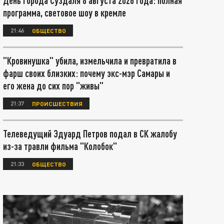
День города Суздаля 8 августа 2026 года: полная
программа, световое шоу в кремле
21:46
ОБЩЕСТВО
"Кровинушка" убила, измельчила и превратила в
фарш своих близких: почему экс-мэр Самары и
его жена до сих пор "живы"
21:37
ПРОИСШЕСТВИЯ
Телеведущий Эдуард Петров подал в СК жалобу
из-за травли фильма "Колобок"
21:33
ОБЩЕСТВО