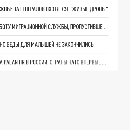
ОСКВЫ: НА ГЕНЕРАЛОВ ОХОТЯТСЯ "ЖИВЫЕ ДРОНЫ"
НОВОСИБИРСКИЕ СЛЕДОВАТЕЛИ ПРОВЕРЯТ РАБОТУ МИГРАЦИОННОЙ СЛУЖБЫ, ПРОПУСТИВШЕЙ ИНОСТРАНЦА С КОРЬЮ
. НО БЕДЫ ДЛЯ МАЛЫШЕЙ НЕ ЗАКОНЧИЛИСЬ
"ОЧЕНЬ ПЛОХИЕ НОВОСТИ": БОЛЬШАЯ ОШИБКА PALANTIR В РОССИИ. СТРАНЫ НАТО ВПЕРВЫЕ ЗА СВО ОСТАНОВИЛИ ПОСТАВКИ ОРУЖИЯ. ВСУ ТЕРЯЮТ ПРИГРАНИЧЬЕ?