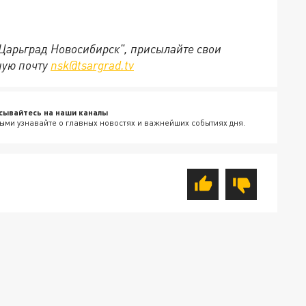
"Царьград Новосибирск", присылайте свои
ную почту
nsk@tsargrad.tv
сывайтесь на наши каналы
ыми узнавайте о главных новостях и важнейших событиях дня.