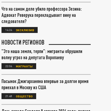
Что на самом деле убило профессора Зезина:
Адвокат Реверука перекладывает вину на
следователя?
14:24
ЭКСКЛЮЗИВ
НОВОСТИ РЕГИОНОВ
"Это наша земля, терпи": мигранты обрушили
волну угроз на депутата Воропаеву
22:04
МИГРАНТЫ
Пасынок Джигарханяна впервые за долгое время
приехал в Москву из США
21:48
ОБЩЕСТВО