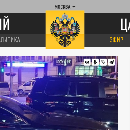
МОСКВА
ИЙ
Ц
АЛИТИКА
ЭФИР