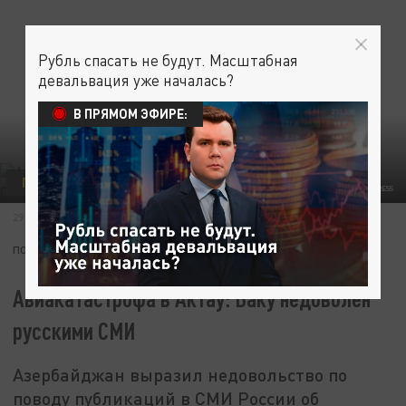
Рубль спасать не будут. Масштабная
девальвация уже началась?
В ПРЯМОМ ЭФИРЕ:
ПОЛИТИКА
PETROV SERGEY/NEWS.RU/GLOBALLOOKPRESS
29 ЯНВАРЯ 01:47
ПОДПИШИТЕСЬ:
Авиакатастрофа в Актау: Баку недоволен
русскими СМИ
Азербайджан выразил недовольство по
поводу публикаций в СМИ России об