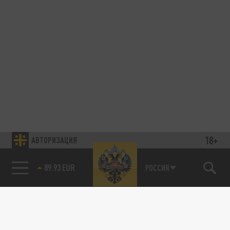
18+
АВТОРИЗАЦИЯ
89.93 EUR
РОССИЯ