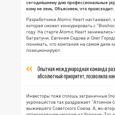
сегодняшнему дню профессиональные укр
кому не лень. Объясняем, что происходит.
Разработчики Atomic Heart настаивают, 
которая сможет конкурировать с "Bioshock
году. На старте Atomic Heart занимались 
Багратуни, Евгения Седова и Олег Город
понимать, что компания на самом деле ки
позиционируют:
Опытная международная команда разр
абсолютный приоритет, позволила на
Инвесторы тоже сплошь заграничные (по
укронацистов так раздражает "Атомное с
выжившего Советского Союза. А, во-вторы
происходящим сегодня на Украине. Так 