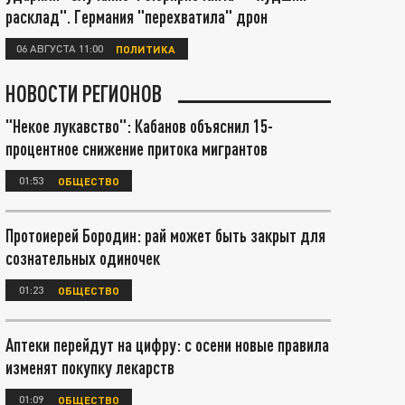
расклад". Германия "перехватила" дрон
06 АВГУСТА 11:00
ПОЛИТИКА
НОВОСТИ РЕГИОНОВ
"Некое лукавство": Кабанов объяснил 15-
процентное снижение притока мигрантов
01:53
ОБЩЕСТВО
Протоиерей Бородин: рай может быть закрыт для
сознательных одиночек
01:23
ОБЩЕСТВО
Аптеки перейдут на цифру: с осени новые правила
изменят покупку лекарств
01:09
ОБЩЕСТВО