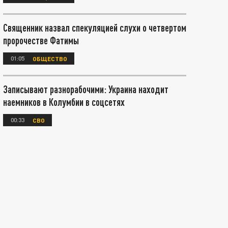
Священник назвал спекуляцией слухи о четвертом
пророчестве Фатимы
01:05
ОБЩЕСТВО
Записывают разнорабочими: Украина находит
наемников в Колумбии в соцсетях
00:33
СВО