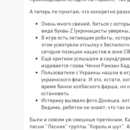
А теперь по пунктам, что конкретно разо
Очень много свиней, биться с кото
виде буквы Z (укронацисты уверены, 
В игре есть летающие роботы, которы
этом усмотрели отсылку к беспилот
сегодня позиции нацистов в зоне С
Ещё критики услышали в саундтреке
издевается глава Чечни Рамзан Ка
Пользователи с Украины нашли в иг
украинского флага. И это, кстати, 
время банки колбасного фарша, но 
остановить.
Истерику вызвало фото Донецка, кот
Видимо, ребятки не знают, что так о
Были и совсем уж смешные претензии. Ка
песни "Лесник" группы "Король и шут". 