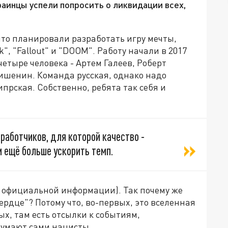
аинцы успели попросить о ликвидации всех,
что планировали разработать игру мечты,
", "Fallout" и "DOOM". Работу начали в 2017
четыре человека - Артем Галеев, Роберт
ишенин. Команда русская, однако надо
прская. Собственно, ребята так себя и
аботчиков, для которой качество -
м ещё больше ускорить темп.
 официальной информации). Так почему же
ердце"? Потому что, во-первых, это вселенная
х, там есть отсылки к событиям,
думают сами нацисты.