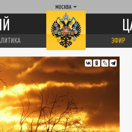
МОСКВА
ИЙ
Ц
АЛИТИКА
ЭФИР