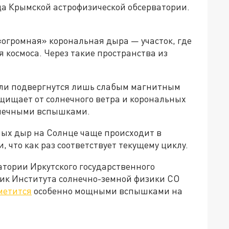
а Крымской астрофизической обсерватории.
«огромная» корональная дыра — участок, где
 космоса. Через такие пространства из
мли подвергнутся лишь слабым магнитным
щищает от солнечного ветра и корональных
лнечными вспышками.
ных дыр на Солнце чаще происходит в
 что как раз соответствует текущему циклу.
атории Иркутского государственного
ик Института солнечно-земной физики СО
тметится
особенно мощными вспышками на