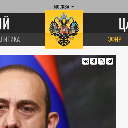
МОСКВА
ИЙ
Ц
АЛИТИКА
ЭФИР