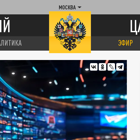
МОСКВА
ИЙ
Ц
АЛИТИКА
ЭФИР