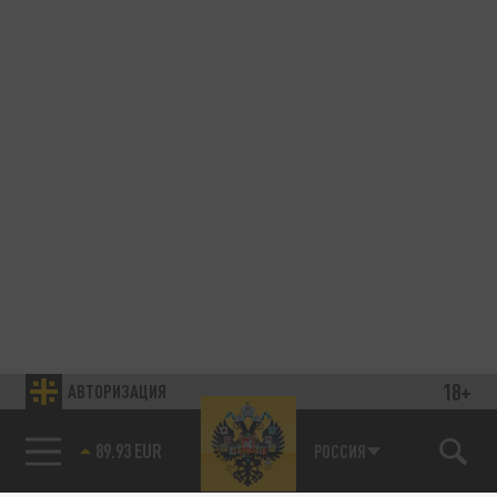
18+
АВТОРИЗАЦИЯ
89.93 EUR
РОССИЯ