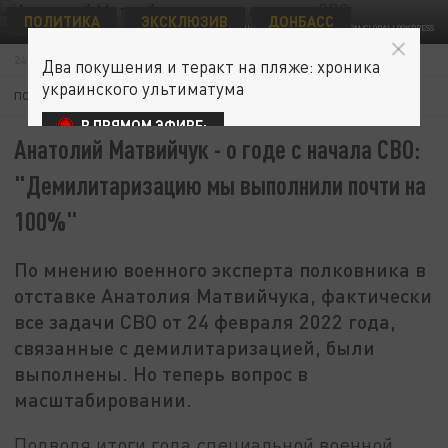
ПОЛИТИКА
ЭКСКЛЮЗИВ
ДОНБАСС
© SERGII KHARCHENKO/ZUMAPRESS.COM/GLOBALLOOKPRESS
24 ФЕВРАЛЯ 14:36
Два покушения и теракт на пляже: хроника
украинского ультиматума
ПОДПИШИТЕСЬ:
В ПРЯМОМ ЭФИРЕ:
Анатолий Матвийчук - о годе с начала СВО:
"Демилитаризацию мы выполнили почти на
100%"
По мнению военного эксперта полковника в
отставке Анатолия Матвийчука, фактически
все задачи СВО от 24 февраля 2022 года,
связанные с демилитаризацией, были
выполнены. Но теперь вопрос в
масштабировании.
Подводя итоги года специальной военной