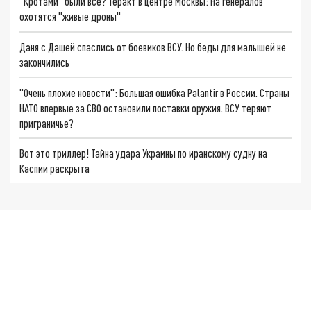
"Кротами" были все? Теракт в центре Москвы: На генералов
охотятся "живые дроны"
Даня с Дашей спаслись от боевиков ВСУ. Но беды для малышей не
закончились
"Очень плохие новости": Большая ошибка Palantir в России. Страны
НАТО впервые за СВО остановили поставки оружия. ВСУ теряют
приграничье?
Вот это триллер! Тайна удара Украины по иранскому судну на
Каспии раскрыта