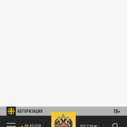
18+
АВТОРИЗАЦИЯ
89.93 EUR
РОССИЯ