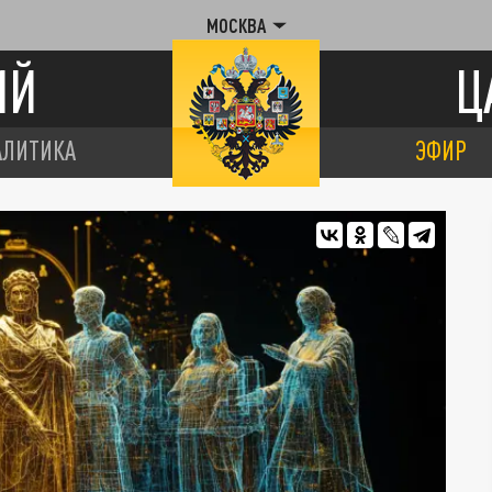
МОСКВА
ИЙ
Ц
АЛИТИКА
ЭФИР