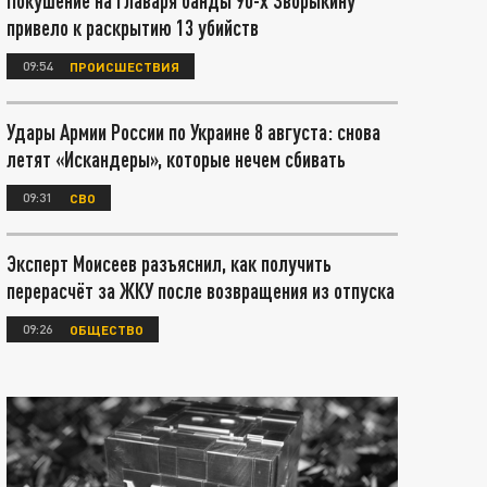
Покушение на главаря банды 90-х Зворыкину
привело к раскрытию 13 убийств
09:54
ПРОИСШЕСТВИЯ
Удары Армии России по Украине 8 августа: снова
летят «Искандеры», которые нечем сбивать
09:31
СВО
Эксперт Моисеев разъяснил, как получить
перерасчёт за ЖКУ после возвращения из отпуска
09:26
ОБЩЕСТВО