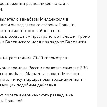
редвижении разведчиков на сайте,
и.
 вылетел с авиабазы Милденхолл в
асти он подлетел со стороны Польши,
часов пилот этого лайнера вел
сь в воздушном пространстве Польши. Кроме
ии Балтийского моря к западу от Балтийска,
 на расстояние 70-80 километров.
ом к границе России подлетел самолет ВВС
я с авиабазы Малмен у города Линчёпинг.
по эллипсу, маршрут был традиционным -
живающих подобные действия.
т полета американского разведчика
 и Польшей.