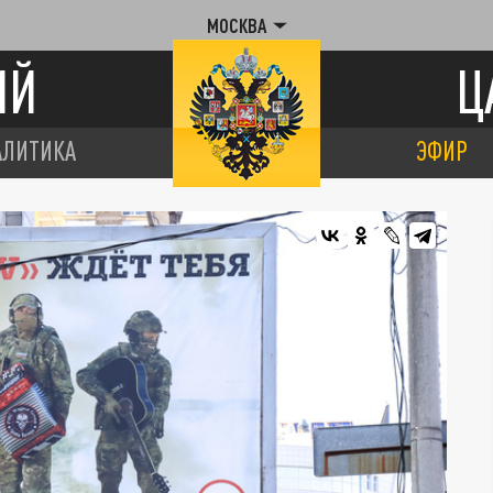
МОСКВА
ИЙ
Ц
АЛИТИКА
ЭФИР