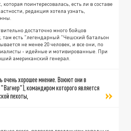
, которая поинтересовалась, есть ли в составе
астности, редакция хотела узнать,
инны.
ствительно достаточно много бойцов
, там есть "легендарный "Чешский батальон
ается не менее 20 человек, и все они, по
циалисты - идейные и мотивированные. При
ывший американский генерал.
сь очень хорошее мнение. Воюют они в
 "Вагнер"), командиром которого является
кой пехоты,
ятнее всего, является троллингом западных