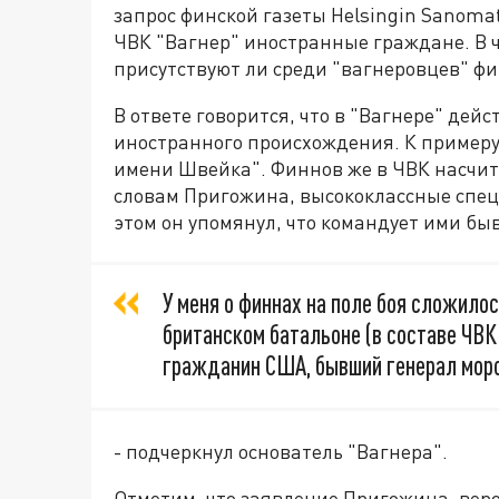
запрос финской газеты Helsingin Sanomat
ЧВК "Вагнер" иностранные граждане. В ч
присутствуют ли среди "вагнеровцев" ф
В ответе говорится, что в "Вагнере" дей
иностранного происхождения. К примеру
имени Швейка". Финнов же в ЧВК насчитыв
словам Пригожина, высококлассные спе
этом он упомянул, что командует ими б
У меня о финнах на поле боя сложило
британском батальоне (в составе ЧВК
гражданин США, бывший генерал морс
- подчеркнул основатель "Вагнера".
Отметим, что заявление Пригожина, веро