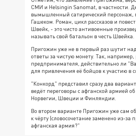
СМИ и Helsingin Sanomat, в частности. Де
вымышленный сатирический персонаж, 
Гашеком. Роман, цикл рассказов и повест
Швейк, - это чисто антивоенные произве
называть свой батальон в честь Швейка.
Пригожин уже не в первый раз шутит н
ответы за чистую монету. Так, например, 
предпринимателя, действительно ли "Ва
для привлечения её бойцов к участию в 
"Конкорд" представил сразу два варианта
ведёт переговоры с афганской армией об
Норвегии, Швеции и Финляндии.
Во втором варианте Пригожин уже сам об
к чёрту (словосочетание заменено из-за 
афганская армия?"