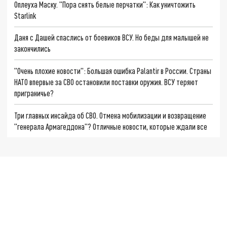
Оплеуха Маску. "Пора снять белые перчатки": Как уничтожить
Starlink
Даня с Дашей спаслись от боевиков ВСУ. Но беды для малышей не
закончились
"Очень плохие новости": Большая ошибка Palantir в России. Страны
НАТО впервые за СВО остановили поставки оружия. ВСУ теряют
приграничье?
Три главных инсайда об СВО. Отмена мобилизации и возвращение
"генерала Армагеддона"? Отличные новости, которые ждали все