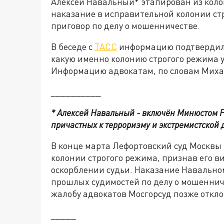
Алексей Навальный* этапирован из колон
наказание в исправительной колонии стр
приговор по делу о мошенничестве.
В беседе с
ТАСС
информацию подтвердила
какую именно колонию строгого режима у
Информацию адвокатам, по словам Миха
__________
* Алексей Навальный - включён Минюстом Р
причастных к терроризму и экстремистской 
В конце марта Лефортовский суд Москвы
колонии строгого режима, признав его в
оскорблении судьи. Наказание Навальном
прошлых судимостей по делу о мошеннич
жалобу адвокатов Мосгорсуд позже откло
_____