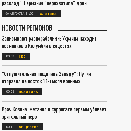
расклад". Германия "перехватила" дрон
06 АВГУСТА 11:00
ПОЛИТИКА
НОВОСТИ РЕГИОНОВ
Записывают разнорабочими: Украина находит
наемников в Колумбии в соцсетях
00:33
СВО
"Оглушительная пощёчина Западу": Путин
отправил на восток 13-тысяч военных
00:22
ПОЛИТИКА
Врач Козина: метанол в суррогате первым убивает
зрительный нерв
00:11
ОБЩЕСТВО