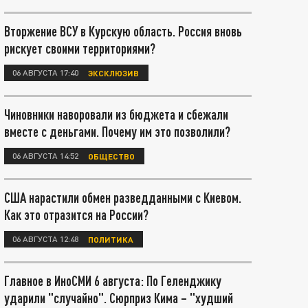
Вторжение ВСУ в Курскую область. Россия вновь
рискует своими территориями?
06 АВГУСТА 17:40
ЭКСКЛЮЗИВ
Чиновники наворовали из бюджета и сбежали
вместе с деньгами. Почему им это позволили?
06 АВГУСТА 14:52
ОБЩЕСТВО
США нарастили обмен разведданными с Киевом.
Как это отразится на России?
06 АВГУСТА 12:48
ПОЛИТИКА
Главное в ИноСМИ 6 августа: По Геленджику
ударили "случайно". Сюрприз Кима – "худший