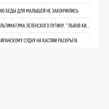
. НО БЕДЫ ДЛЯ МАЛЫШЕЙ НЕ ЗАКОНЧИЛИСЬ
НОВОЕ МАСШТАБНЕЙШЕЕ НАСТУПЛЕНИЕ. ТРИ УЛЬТИМАТУМА ЗЕЛЕНСКОГО ПУТИНУ. "ЛЬВОВ КИМА" ПОСТАВЯТ НА ПВО? ГЛОБАЛЬНЫЙ ПРОРЫВ ПОД ЗАПОРОЖЬЕМ
О ИРАНСКОМУ СУДНУ НА КАСПИИ РАСКРЫТА