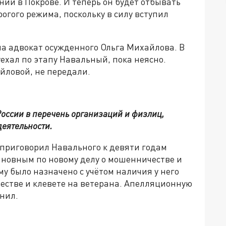
ии в Покрове. И теперь он будет отбывать
огого режима, поскольку в силу вступил
 адвокат осужденного Ольга Михайлова. В
ехал по этапу Навальный, пока неясно.
йловой, не передали.
оссии в перечень организаций и физлиц,
деятельности.
 приговорил Навального к девяти годам
иновным по новому делу о мошенничестве и
у было назначено с учётом наличия у него
естве и клевете на ветерана. Апелляционную
нил.