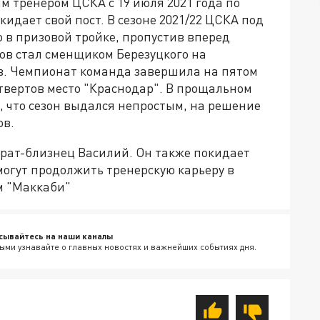
 тренером ЦСКА с 19 июля 2021 года по
кидает свой пост. В сезоне 2021/22 ЦСКА под
о в призовой тройке, пропустив вперед
ов стал сменщиком Березуцкого на
в. Чемпионат команда завершила на пятом
етвертов место "Краснодар". В прощальном
то, что сезон выдался непростым, на решение
ов.
 брат-близнец Василий. Он также покидает
могут продолжить тренерскую карьеру в
м "Маккаби"
сывайтесь на наши каналы
ыми узнавайте о главных новостях и важнейших событиях дня.