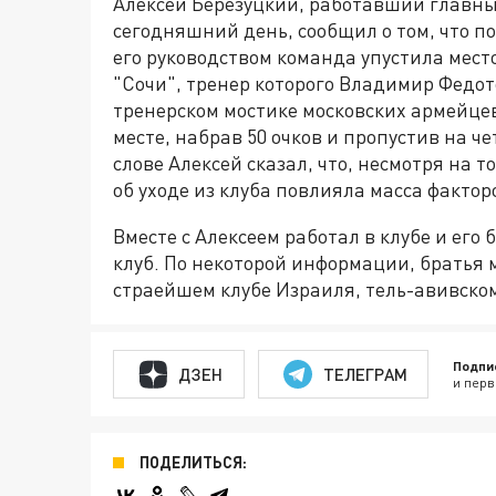
Алексей Березуцкий, работавший главным
сегодняшний день, сообщил о том, что по
его руководством команда упустила мест
"Сочи", тренер которого Владимир Федот
тренерском мостике московских армейце
месте, набрав 50 очков и пропустив на ч
слове Алексей сказал, что, несмотря на 
об уходе из клуба повлияла масса фактор
Вместе с Алексеем работал в клубе и его
клуб. По некоторой информации, братья 
страейшем клубе Израиля, тель-авивско
Подпи
ДЗЕН
ТЕЛЕГРАМ
и перв
ПОДЕЛИТЬСЯ: