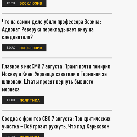
15:20
ЭКСКЛЮЗИВ
Что на самом деле убило профессора Зезина:
Адвокат Реверука перекладывает вину на
следователя?
14:24
ЭКСКЛЮЗИВ
Главное в иноСМИ 7 августа: Трамп почти помирил
Москву и Киев. Украинца схватили в Германии за
шпионаж. Штаты просят вернуть бывшего
морпеха
11:00
ПОЛИТИКА
Сводка с фронтов СВО 7 августа: Три критических
участка – Всё грозит рухнуть. Что под Харьковом
08:30
ПОЛИТИКА