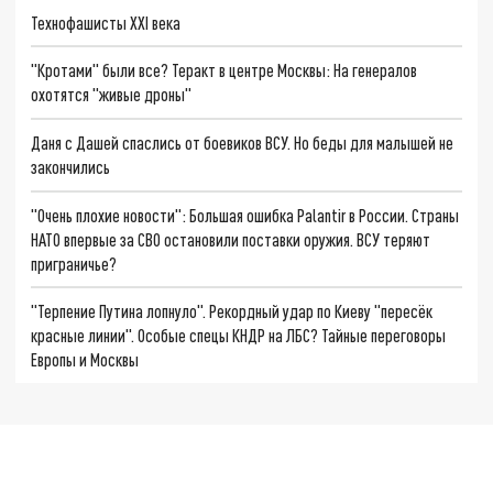
Технофашисты XXI века
"Кротами" были все? Теракт в центре Москвы: На генералов
охотятся "живые дроны"
Даня с Дашей спаслись от боевиков ВСУ. Но беды для малышей не
закончились
"Очень плохие новости": Большая ошибка Palantir в России. Страны
НАТО впервые за СВО остановили поставки оружия. ВСУ теряют
приграничье?
"Терпение Путина лопнуло". Рекордный удар по Киеву "пересёк
красные линии". Особые спецы КНДР на ЛБС? Тайные переговоры
Европы и Москвы