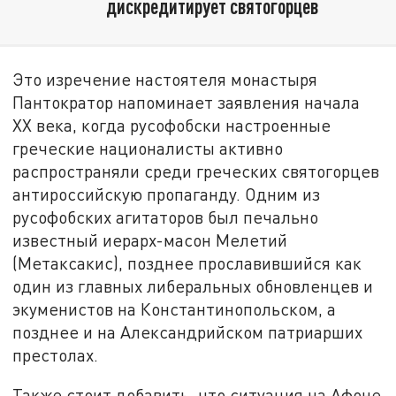
дискредитирует святогорцев
Это изречение настоятеля монастыря
Пантократор напоминает заявления начала
XX века, когда русофобски настроенные
греческие националисты активно
распространяли среди греческих святогорцев
антироссийскую пропаганду. Одним из
русофобских агитаторов был печально
известный иерарх-масон Мелетий
(Метаксакис), позднее прославившийся как
один из главных либеральных обновленцев и
экуменистов на Константинопольском, а
позднее и на Александрийском патриарших
престолах.
Также стоит добавить, что ситуация на Афоне