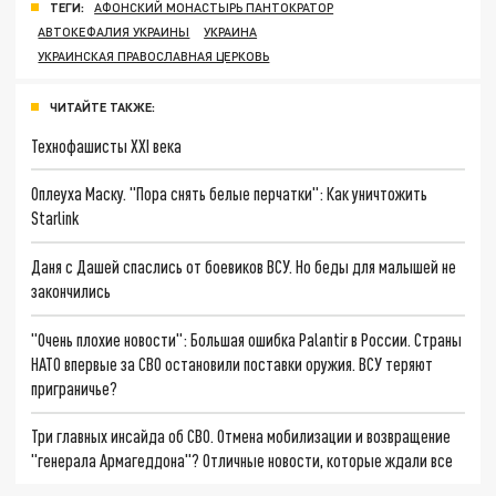
ТЕГИ:
АФОНСКИЙ МОНАСТЫРЬ ПАНТОКРАТОР
АВТОКЕФАЛИЯ УКРАИНЫ
УКРАИНА
УКРАИНСКАЯ ПРАВОСЛАВНАЯ ЦЕРКОВЬ
ЧИТАЙТЕ ТАКЖЕ:
Технофашисты XXI века
Оплеуха Маску. "Пора снять белые перчатки": Как уничтожить
Starlink
Даня с Дашей спаслись от боевиков ВСУ. Но беды для малышей не
закончились
"Очень плохие новости": Большая ошибка Palantir в России. Страны
НАТО впервые за СВО остановили поставки оружия. ВСУ теряют
приграничье?
Три главных инсайда об СВО. Отмена мобилизации и возвращение
"генерала Армагеддона"? Отличные новости, которые ждали все