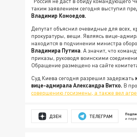
"Россия не даст в обиду командующего Ч
таким заявлением сегодня выступил пре
Владимир Комоедов.
Депутат объяснил очевидные для всех, 
прокуратуры, вещи. Являясь вице-адмира
находится в подчинении министра обор
Владимира Путина
. А значит, что кома
приказы, руководя воинскими соединени
Обращение размещено на сайте комитета
Суд Киева сегодня разрешил задержать
вице-адмирала Александра Витко.
В пр
совершению госизмены, а также вел агр
Подпи
ДЗЕН
ТЕЛЕГРАМ
и перв