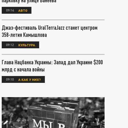
парковку на улице Ванеева
09:14
АВТО
Джаз-фестиваль UralTerraJazz станет центром
358-летия Камышлова
09:12
КУЛЬТУРА
Глава Нацбанка Украины: Запад дал Украине $200
млрд с начала войны
09:10
А КАК У НИХ?