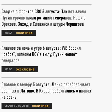
Сводка с фронтов СВО 6 августа: Так вот зачем
Путин срочно начал ротацию генералов. Наши в
Орехове. Заход в Славянск и штурм Чернигова
08:47
ПОЛИТИКА
Главное за ночь и утро 6 августа: WB бросил
"рабов", шпионы ВСУ в тылу, Путин меняет
генералов
08:00
ЭКСКЛЮЗИВ
Главное к вечеру 5 августа. Дания перебрасывает
военных в Латвию. В Киеве проболтались о планах
на осень
05 АВГУСТА 20:55
ПОЛИТИКА