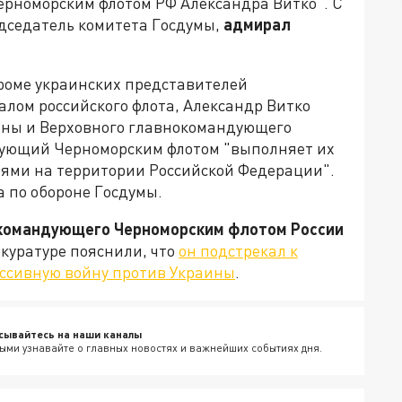
ерноморским флотом РФ Александра Витко". С
дседатель комитета Госдумы,
адмирал
кроме украинских представителей
лом российского флота, Александр Витко
оны и Верховного главнокомандующего
ндующий Черноморским флотом "выполняет их
ями на территории Российской Федерации".
 по обороне Госдумы.
командующего Черноморским флотом России
окуратуре пояснили, что
он подстрекал к
ессивную войну против Украины
.
сывайтесь на наши каналы
ыми узнавайте о главных новостях и важнейших событиях дня.