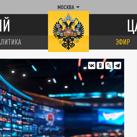
МОСКВА
ИЙ
Ц
АЛИТИКА
ЭФИР