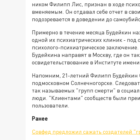
ником Филипп Лис, признан в ходе псих
вменяемым. Он отдавал себе отчет в сво
подозревается в доведении до самоубийс
Примерно в течение месяца Будейкин н
одной их психиатрических клиник - под 
психолого-психиатрическое заключение.
Будейкина направят в Москву, где он та
освидетельствование в Институте имени
Напомним, 21-летний Филипп Будейкин б
подмосковном Солнечногорске. Следовате
так называемых "групп смерти" в социа
люди. "Клиентами" сообществ были пре
пользователи.
Ранее
Совфед предложил сажать создателей "гр