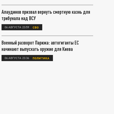
Алаудинов призвал вернуть смертную казнь для
трибунала над ВСУ
06 АВГУСТА 23:59
СВО
Военный разворот Парижа: автогиганты ЕС
начинают выпускать оружие для Киева
06 АВГУСТА 23:36
ПОЛИТИКА