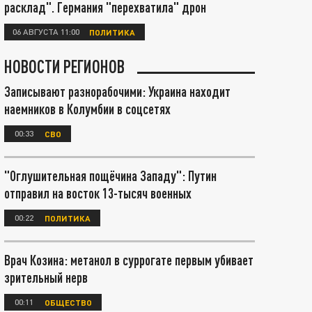
расклад". Германия "перехватила" дрон
06 АВГУСТА 11:00
ПОЛИТИКА
НОВОСТИ РЕГИОНОВ
Записывают разнорабочими: Украина находит
наемников в Колумбии в соцсетях
00:33
СВО
"Оглушительная пощёчина Западу": Путин
отправил на восток 13-тысяч военных
00:22
ПОЛИТИКА
Врач Козина: метанол в суррогате первым убивает
зрительный нерв
00:11
ОБЩЕСТВО