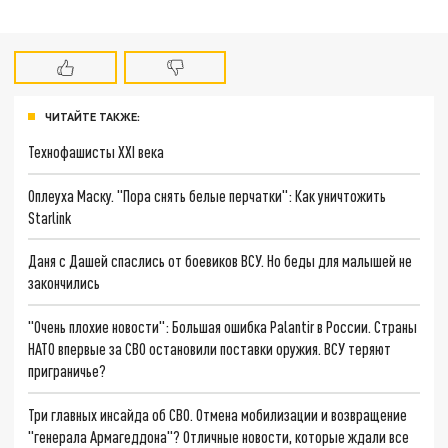
ЧИТАЙТЕ ТАКЖЕ:
Технофашисты XXI века
Оплеуха Маску. "Пора снять белые перчатки": Как уничтожить
Starlink
Даня с Дашей спаслись от боевиков ВСУ. Но беды для малышей не
закончились
"Очень плохие новости": Большая ошибка Palantir в России. Страны
НАТО впервые за СВО остановили поставки оружия. ВСУ теряют
приграничье?
Три главных инсайда об СВО. Отмена мобилизации и возвращение
"генерала Армагеддона"? Отличные новости, которые ждали все